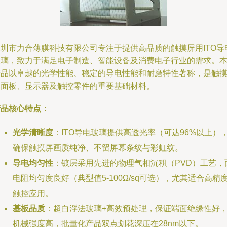
深圳市力合薄膜科技有限公司专注于提供高品质的触摸屏用ITO导
玻璃，致力于满足电子制造、智能设备及消费电子行业的需求。
产品以卓越的光学性能、稳定的导电性能和耐磨特性著称，是触
屏面板、显示器及触控零件的重要基础材料。
产品核心特点：
光学清晰度
：ITO导电玻璃提供高透光率（可达96%以上）
确保触摸屏画质纯净、不留屏幕条纹与彩虹纹。
导电均匀性
：镀层采用先进的物理气相沉积（PVD）工艺，
电阻均匀度良好（典型值5-100Ω/sq可选），尤其适合高精
触控应用。
基板品质
：超白浮法玻璃+高效预处理，保证端面绝缘性好
机械强度高，批量化产品双点划花深压在28nm以下。