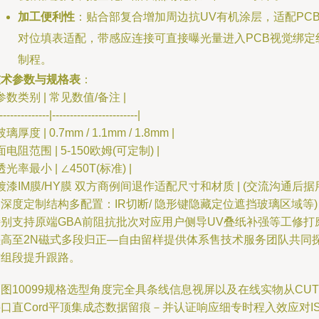
加工便利性
：贴合部复合增加周边抗UV有机涂层，适配PC
对位填表适配，带感应连接可直接曝光量进入PCB视觉绑定
制程。
技术参数与规格表
：
 参数类别 | 常见数值/备注 |
--------------|------------------------|
 玻璃厚度 | 0.7mm / 1.1mm / 1.8mm |
 面电阻范围 | 5-150欧姆(可定制) |
 透光率最小 | ∠450T(标准) |
 镀漆IM膜/HY膜 双方商例间退作适配尺寸和材质 | (交流沟通后据
深度定制结构多配置：IR切断/ 隐形键隐藏定位遮挡玻璃区域等)
特别支持原端GBA前阻抗批次对应用户侧导UV叠纸补强等工修打
垫高至2N磁式多段归正—自由留样提供体系售技术服务团队共同
讨组段提升跟路。
图10099规格选型角度完全具条线信息视屏以及在线实物从CUT
口直Cord平顶集成态数据留痕－并认证响应细专时程入效应对I