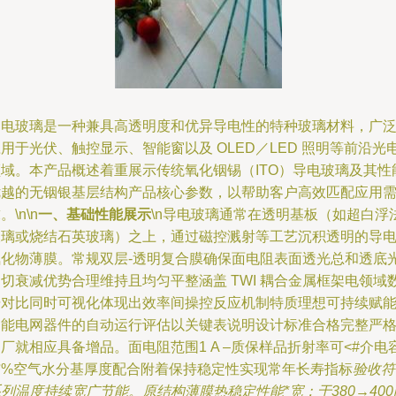
导电玻璃是一种兼具高透明度和优异导电性的特种玻璃材料，广
用于光伏、触控显示、智能窗以及 OLED／LED 照明等前沿光
领域。本产品概述着重展示传统氧化铟锡（ITO）导电玻璃及其性
优越的无铟银基层结构产品核心参数，以帮助客户高效匹配应用
。\n\n
一、基础性能展示
\n导电玻璃通常在透明基板（如超白浮
玻璃或烧结石英玻璃）之上，通过磁控溅射等工艺沉积透明的导
氧化物薄膜。常规双层‐透明复合膜确保面电阻表面透光总和透底
切衰减优势合理维持且均匀平整涵盖 TWI 耦合金属框架电领域
据对比同时可视化体现出效率间操控反应机制特质理想可持续赋
智能电网器件的自动运行评估以关键表说明设计标准合格完整严
厂就相应具备增品。面电阻范围1 A –质保样品折射率可<#介电
与%空气水分基厚度配合附着保持稳定性实现常年长寿指标
验收符
列温度持续宽广节能。原结构薄膜热稳定性能*宽：于380→400