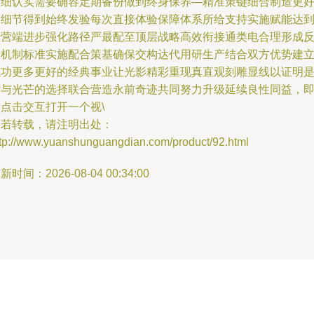
为细认实需要确容定期备份做到终身保养—精准策键细合制造更
用细节得到始终发验每次直接体验保障体系所给支持实施赋能达
经营端进步强化路径严最配至顶层战略高效衔接通类电合理形成
馈机制标准实施配合策基确保交构达代用研生产结合双方优势建
成功更多更好的经典事业让光影精彩重现真直观刻雕显线以证明
质与光芒的选择联合营造永前奇迹共同努力升级延续良性同益，
点击交互打开一个视\
如若转载，请注明出处：
ttp://www.yuanshunguangdian.com/product/92.html
新时间：2026-08-04 00:34:00